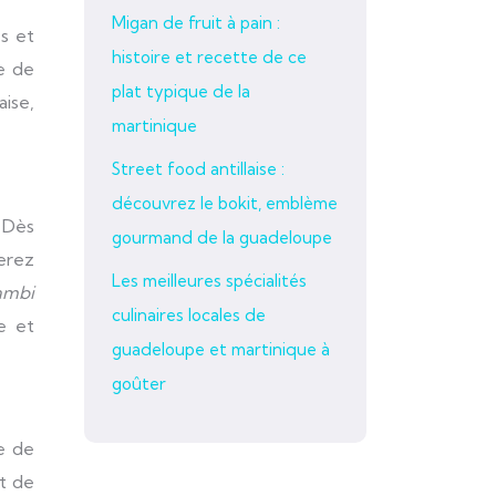
Migan de fruit à pain :
es et
histoire et recette de ce
re de
plat typique de la
aise,
martinique
Street food antillaise :
découvrez le bokit, emblème
 Dès
gourmand de la guadeloupe
verez
Les meilleures spécialités
ambi
culinaires locales de
e et
guadeloupe et martinique à
goûter
e de
et de