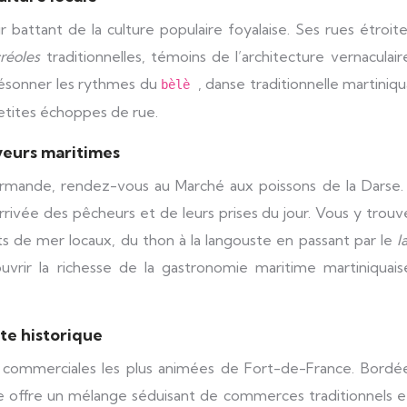
r battant de la culture populaire foyalaise. Ses rues étroit
créoles
traditionnelles, témoins de l’architecture vernaculai
 résonner les rythmes du
, danse traditionnelle martiniqu
bèlè
petites échoppes de rue.
aveurs maritimes
rmande, rendez-vous au Marché aux poissons de la Darse.
’arrivée des pêcheurs et de leurs prises du jour. Vous y trou
its de mer locaux, du thon à la langouste en passant par le
l
ouvrir la richesse de la gastronomie maritime martiniquais
te historique
s commerciales les plus animées de Fort-de-France. Bordé
lle offre un mélange séduisant de commerces traditionnels 