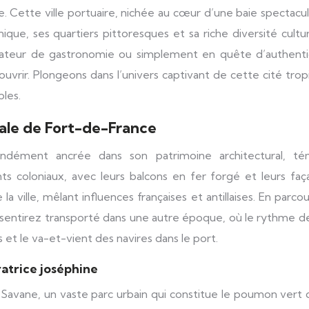
 Cette ville portuaire, nichée au cœur d’une baie spectacul
nique, ses quartiers pittoresques et sa riche diversité cultur
mateur de gastronomie ou simplement en quête d’authentic
vrir. Plongeons dans l’univers captivant de cette cité trop
bles.
iale de Fort-de-France
ondément ancrée dans son patrimoine architectural, té
nts coloniaux, avec leurs balcons en fer forgé et leurs fa
a ville, mêlant influences françaises et antillaises. En parco
s sentirez transporté dans une autre époque, où le rythme d
 et le va-et-vient des navires dans le port.
atrice joséphine
avane, un vaste parc urbain qui constitue le poumon vert d