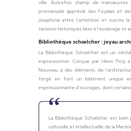
ville. Autrefois champ de manœuvres m
promenade apprécié des Foyalais et des
Joséphine
attire l’attention et suscite 
tensions historiques liées à l’esclavage et au
Bibliothèque schœlcher : joyau arch
La Bibliothèque Schœlcher est un vérit
impressionner. Conçue par Henri Picq e
Nouveau à des éléments de l’architect
forgé en font un bâtiment unique en 
impressionnante d’ouvrages, dont certains 
La Bibliothèque Schœlcher est bien plus qu’un simple édifice ; c’est un symbole de la richesse
culturelle et intellectuelle de la Martin