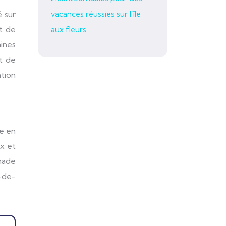
vacances réussies sur l’île
é sur
t de
aux fleurs
ines
t de
ation
ue en
ux et
nade
t-de-