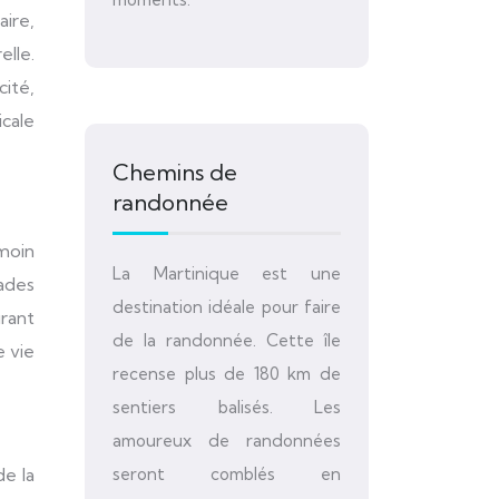
aire,
elle.
ité,
icale
Chemins de
randonnée
moin
La Martinique est une
çades
destination idéale pour faire
urant
de la randonnée. Cette île
e vie
recense plus de 180 km de
sentiers balisés. Les
amoureux de randonnées
seront comblés en
e la