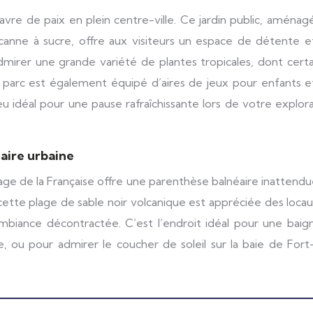
vre de paix en plein centre-ville. Ce jardin public, aménag
 canne à sucre, offre aux visiteurs un espace de détente e
irer une grande variété de plantes tropicales, dont certa
 parc est également équipé d’aires de jeux pour enfants e
eu idéal pour une pause rafraîchissante lors de votre explor
éaire urbaine
plage de la Française offre une parenthèse balnéaire inattend
 cette plage de sable noir volcanique est appréciée des loca
mbiance décontractée. C’est l’endroit idéal pour une baig
te, ou pour admirer le coucher de soleil sur la baie de For