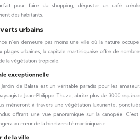
arfait pour faire du shopping, déguster un café créol
ient des habitants.
 verts urbains
ance n’en demeure pas moins une ville où la nature occupe
ux plages urbaines, la capitale martiniquaise offre de nombr
e la végétation tropicale.
cale exceptionnelle
 Jardin de Balata est un véritable paradis pour les amateu
e paysagiste Jean-Philippe Thoze, abrite plus de 3000 espèc
 vous mèneront à travers une végétation luxuriante, ponctu
ndus offrant une vue panoramique sur la canopée. C’est
gera au cœur de la biodiversité martiniquaise.
 de la ville